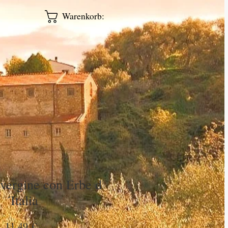
Warenkorb:
 vergine con Erbe d
´Italia
Preis
11,49 €