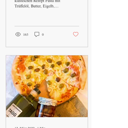
klassischen Rezept Pasta mit
Trüffelöl, Butter, Eigelb,
Parmesan suchen sind Sie hier
falsch, das finden Sie aber
bei...
163
0