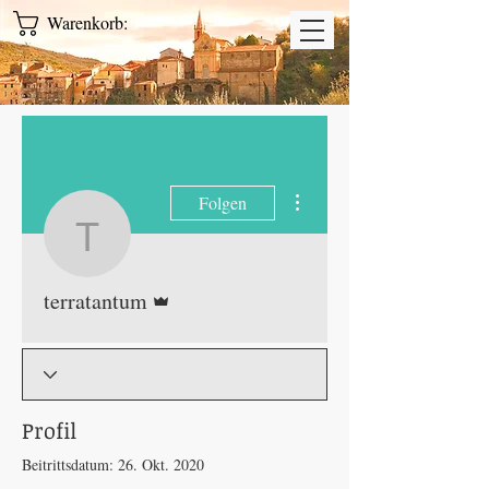
Warenkorb:
Weitere Optionen
Folgen
terratantum
Administrator
terratantum
Profil
Beitrittsdatum: 26. Okt. 2020