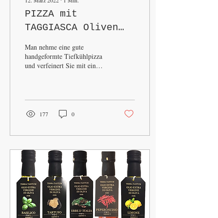
12. März 2022
∙
1
Min.
PIZZA mit
TAGGIASCA Oliven
"pimpen"
Man nehme eine gute
handgeformte Tiefkühlpizza
und verfeinert Sie mit ein
paar Taggiasca Oliven mit
oder ohne Kern. Entweder die
volle...
177
0