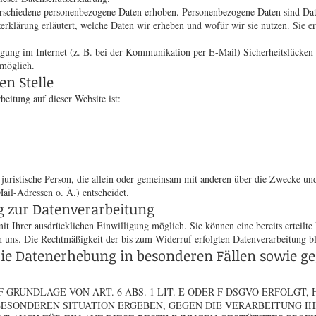
schiedene personenbezogene Daten erhoben. Personenbezogene Daten sind Daten
rklärung erläutert, welche Daten wir erheben und wofür wir sie nutzen. Sie e
agung im Internet (z. B. bei der Kommunikation per E-Mail) Sicherheitslücken
 möglich.
en Stelle
beitung auf dieser Website ist:
er juristische Person, die allein oder gemeinsam mit anderen über die Zwecke un
il-Adressen o. Ä.) entscheidet.
g zur Datenverarbeitung
t Ihrer ausdrücklichen Einwilligung möglich. Sie können eine bereits erteilte
an uns. Die Rechtmäßigkeit der bis zum Widerruf erfolgten Datenverarbeitung 
e Datenerhebung in besonderen Fällen sowie geg
RUNDLAGE VON ART. 6 ABS. 1 LIT. E ODER F DSGVO ERFOLGT, 
R BESONDEREN SITUATION ERGEBEN, GEGEN DIE VERARBEITUNG 