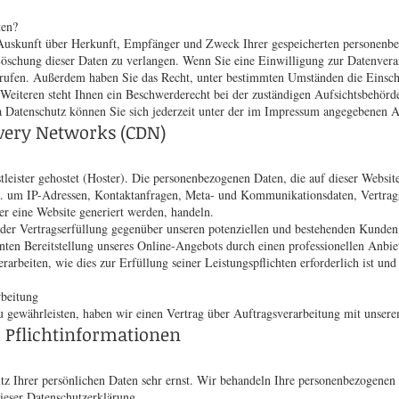
ten?
h Auskunft über Herkunft, Empfänger und Zweck Ihrer gespeicherten personenbe
öschung dieser Daten zu verlangen. Wenn Sie eine Einwilligung zur Datenverar
errufen. Außerdem haben Sie das Recht, unter bestimmten Umständen die Einsch
eiteren steht Ihnen ein Beschwerderecht bei der zuständigen Aufsichtsbehörd
Datenschutz können Sie sich jederzeit unter der im Impressum angegebenen A
ivery Networks (CDN)
leister gehostet (Hoster). Die personenbezogenen Daten, die auf dieser Websit
v. a. um IP-Adressen, Kontaktanfragen, Meta- und Kommunikationsdaten, Vertra
er eine Website generiert werden, handeln.
 der Vertragserfüllung gegenüber unseren potenziellen und bestehenden Kunden
zienten Bereitstellung unseres Online-Angebots durch einen professionellen Anbie
rarbeiten, wie dies zur Erfüllung seiner Leistungspflichten erforderlich ist u
rbeitung
 gewährleisten, haben wir einen Vertrag über Auftragsverarbeitung mit unsere
 Pflichtinformationen
tz Ihrer persönlichen Daten sehr ernst. Wir behandeln Ihre personenbezogenen 
ieser Datenschutzerklärung.