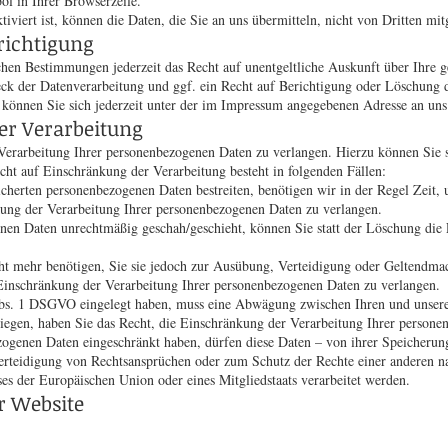
ol in Ihrer Browserzeile.
viert ist, können die Daten, die Sie an uns übermitteln, nicht von Dritten mit
richtigung
hen Bestimmungen jederzeit das Recht auf unentgeltliche Auskunft über Ihre 
 der Datenverarbeitung und ggf. ein Recht auf Berichtigung oder Löschung d
önnen Sie sich jederzeit unter der im Impressum angegebenen Adresse an un
er Verarbeitung
Verarbeitung Ihrer personenbezogenen Daten zu verlangen. Hierzu können Sie s
ht auf Einschränkung der Verarbeitung besteht in folgenden Fällen:
icherten personenbezogenen Daten bestreiten, benötigen wir in der Regel Zeit,
kung der Verarbeitung Ihrer personenbezogenen Daten zu verlangen.
nen Daten unrechtmäßig geschah/geschieht, können Sie statt der Löschung die
t mehr benötigen, Sie sie jedoch zur Ausübung, Verteidigung oder Geltendma
 Einschränkung der Verarbeitung Ihrer personenbezogenen Daten zu verlangen.
bs. 1 DSGVO eingelegt haben, muss eine Abwägung zwischen Ihren und unser
rwiegen, haben Sie das Recht, die Einschränkung der Verarbeitung Ihrer person
ogenen Daten eingeschränkt haben, dürfen diese Daten – von ihrer Speicherun
teidigung von Rechtsansprüchen oder zum Schutz der Rechte einer anderen natü
ses der Europäischen Union oder eines Mitgliedstaats verarbeitet werden.
r Website