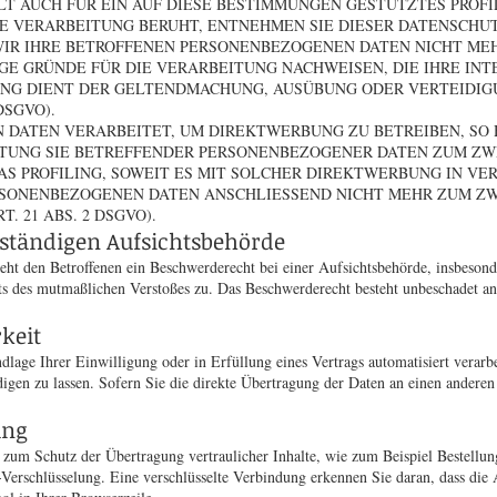
LT AUCH FÜR EIN AUF DIESE BESTIMMUNGEN GESTÜTZTES PROFIL
E VERARBEITUNG BERUHT, ENTNEHMEN SIE DIESER DATENSCHU
IR IHRE BETROFFENEN PERSONENBEZOGENEN DATEN NICHT MEHR
 GRÜNDE FÜR DIE VERARBEITUNG NACHWEISEN, DIE IHRE INTE
UNG DIENT DER GELTENDMACHUNG, AUSÜBUNG ODER VERTEIDI
DSGVO).
DATEN VERARBEITET, UM DIREKTWERBUNG ZU BETREIBEN, SO H
ITUNG SIE BETREFFENDER PERSONENBEZOGENER DATEN ZUM Z
DAS PROFILING, SOWEIT ES MIT SOLCHER DIREKTWERBUNG IN VE
RSONENBEZOGENEN DATEN ANSCHLIESSEND NICHT MEHR ZUM Z
 21 ABS. 2 DSGVO).
uständigen Aufsichtsbehörde
t den Betroffenen ein Beschwerderecht bei einer Aufsichtsbehörde, insbesond
Orts des mutmaßlichen Verstoßes zu. Das Beschwerderecht besteht unbeschadet an
keit
dlage Ihrer Einwilligung oder in Erfüllung eines Vertrags automatisiert verarbe
gen zu lassen. Sofern Sie die direkte Übertragung der Daten an einen anderen 
ung
 zum Schutz der Übertragung vertraulicher Inhalte, wie zum Beispiel Bestellun
erschlüsselung. Eine verschlüsselte Verbindung erkennen Sie daran, dass die A