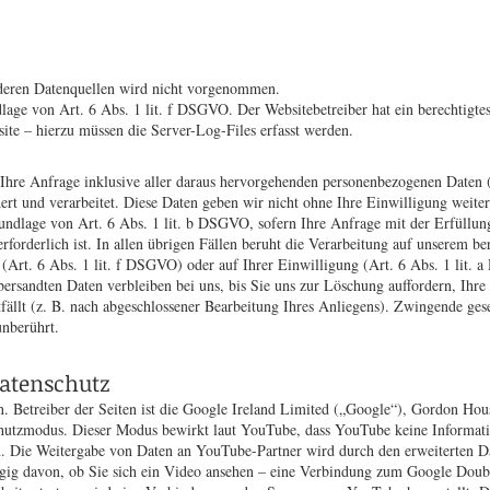
deren Datenquellen wird nicht vorgenommen.
lage von Art. 6 Abs. 1 lit. f DSGVO. Der Websitebetreiber hat ein berechtigtes 
ite – hierzu müssen die Server-Log-Files erfasst werden.
 Ihre Anfrage inklusive aller daraus hervorgehenden personenbezogenen Date
ert und verarbeitet. Diese Daten geben wir nicht ohne Ihre Einwilligung weiter
rundlage von Art. 6 Abs. 1 lit. b DSGVO, sofern Ihre Anfrage mit der Erfüllu
rderlich ist. In allen übrigen Fällen beruht die Verarbeitung auf unserem bere
 (Art. 6 Abs. 1 lit. f DSGVO) oder auf Ihrer Einwilligung (Art. 6 Abs. 1 lit.
ersandten Daten verbleiben bei uns, bis Sie uns zur Löschung auffordern, Ihr
fällt (z. B. nach abgeschlossener Bearbeitung Ihres Anliegens). Zwingende ge
unberührt.
atenschutz
. Betreiber der Seiten ist die Google Ireland Limited („Google“), Gordon Hous
utzmodus. Dieser Modus bewirkt laut YouTube, dass YouTube keine Informatio
hen. Die Weitergabe von Daten an YouTube-Partner wird durch den erweiterten
ngig davon, ob Sie sich ein Video ansehen – eine Verbindung zum Google Doub