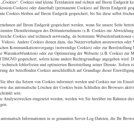
 „Cookies“. Cookies sind kleine Textdateien und richten auf Ihrem Endgerät k
(Session-Cookies) oder dauerhaft (permanente Cookies) auf Ihrem Endgerät ges
nte Cookies bleiben auf Ihrem Endgerät gespeichert, bis Sie diese selbst lösch
ernehmen auf Ihrem Endgerät gespeichert werden, wenn Sie unsere Seite betret
timmter Dienstleistungen des Drittunternehmens (z.B. Cookies zur Abwicklung
reiche Cookies sind technisch notwendig, da bestimmte Webseitenfunktionen o
 Videos). Andere Cookies dienen dazu, das Nutzerverhalten auszuwerten oder
ischen Kommunikationsvorgangs (notwendige Cookies) oder zur Bereitstellung 
die Warenkorbfunktion) oder zur Optimierung der Webseite (z.B. Cookies zur M
 f DSGVO gespeichert, sofern keine andere Rechtsgrundlage angegeben wird. Der
 technisch fehlerfreien und optimierten Bereitstellung seiner Dienste. Sofern 
rung der betreffenden Cookies ausschließlich auf Grundlage dieser Einwilligun
s Sie über das Setzen von Cookies informiert werden und Cookies nur im Einze
sowie das automatische Löschen der Cookies beim Schließen des Browsers aktiv
chränkt sein.
u Analysezwecken eingesetzt werden, werden wir Sie hierüber im Rahmen dies
agen.
 automatisch Informationen in so genannten Server-Log-Dateien, die Ihr Browse