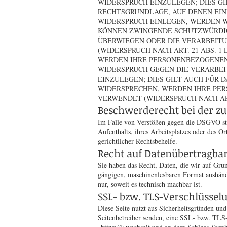
WIDERSPRUCH EINZULEGEN; DIES GI
RECHTSGRUNDLAGE, AUF DENEN EIN
WIDERSPRUCH EINLEGEN, WERDEN W
KÖNNEN ZWINGENDE SCHUTZWÜRDIGE
ÜBERWIEGEN ODER DIE VERARBEIT
(WIDERSPRUCH NACH ART. 21 ABS. 1 
WERDEN IHRE PERSONENBEZOGENEN 
WIDERSPRUCH GEGEN DIE VERARBE
EINZULEGEN; DIES GILT AUCH FÜR 
WIDERSPRECHEN, WERDEN IHRE PE
VERWENDET (WIDERSPRUCH NACH ART.
Beschwerderecht bei der z
Im Falle von Verstößen gegen die DSGVO steh
Aufenthalts, ihres Arbeitsplatzes oder des 
gerichtlicher Rechtsbehelfe.
Recht auf Datenübertragbar
Sie haben das Recht, Daten, die wir auf Grun
gängigen, maschinenlesbaren Format aushändi
nur, soweit es technisch machbar ist.
SSL- bzw. TLS-Verschlüssel
Diese Seite nutzt aus Sicherheitsgründen und
Seitenbetreiber senden, eine SSL- bzw. TLS-V