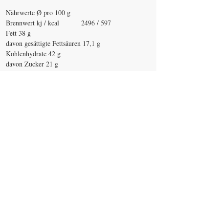
Nährwerte Ø pro 100 g
Brennwert kj / kcal 2496 / 597
Fett 38 g
davon gesättigte Fettsäuren 17,1 g
Kohlenhydrate 42 g
davon Zucker 21 g
Eiweiß 14 g
Salz 3,84 g
VERSAND : Kostenloser Versand ab
einem Warenwert von 60,-€ sonst
6,99 € mit DHL (1-3 Tage)
FOLLOW US ON INSTAGRAM