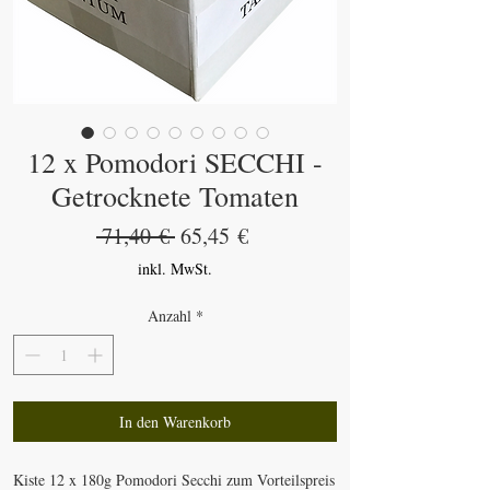
12 x Pomodori SECCHI -
Getrocknete Tomaten
Standardpreis
Sale-
 71,40 € 
65,45 €
Preis
inkl. MwSt.
Anzahl
*
In den Warenkorb
Kiste 12 x 180g Pomodori Secchi zum Vorteilspreis