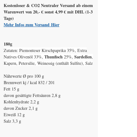
Kostenloser & CO2 Neutraler Versand ab einem
Warenwert von 20,- € sonst 4,99 € mit DHL (1-3
Tage)
Mehr Infos zum Versand Hier
180g
Zutaten: Piemonteser Kirschpaprika 35%, Extra
Thunfisch
Sardellen
Natives Olivenöl 33%,
25%,
,
Kapern, Petersilie, Weinessig (enthält Sulfite), Salz
Nährwerte Ø pro 100 g
Brennwert kj / kcal 832 / 201
Fett 15 g
davon gesättigte Fettsäuren 2,8 g
Kohlenhydrate 2,2 g
davon Zucker 2,1 g
Eiweiß 12 g
Salz 3,3 g