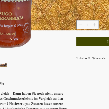
I
Zutaten & Nährwerte
Zutaten: ITALIENISC
CHILISCHOTEN 10%, 
VERGINE 6%, KAROTT
g
GLUTENFREI
80g
NÄHRWERTE PER 100
BRENNWERT: 398 Kj /
gleich – Dann haben Sie noch nicht unsere
FETT : 6 g
res Geschmackserlebnis im Vergleich zu den
-DAVON GESÄTTIGTE 
um? Hochwertigste Zutaten lassen unsere
KOHLENHYHDRATE : 7
-DAVON ZUCKER: 7,1 
t.
Süditalienische Tomaten
mit unserem Extra