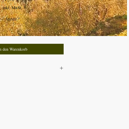
inkl. MwSt.
Anzahl
*
n den Warenkorb
HE TOMATEN 70%, ITALIENISCHE
ZWIEBELN, ÖLIVENÖL EXTRA
EN, SALZ, ZUCKER, KNOBLAUCH.
 GR
96 Kcal
FETTSÄUREN 1 g
,2 g
g