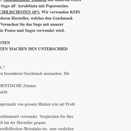
EIWEISS: 2,4 g
 Sugo all' Arrabbiata mit Peperoncino.
SALZ : 2,3 g
 CHILISCHOTEN 10%
Wir verwenden KEIN
nderen Hersteller, welches den Geschmack
: Versuchen Sie das Sugo mit unserer
 für Pestos und Sugos verwendet wird.
N
HOTEN
HOTEN MACHEN DEN UNTERSCHIED
t ?
ren besonderen Geschmack ausmachen. Die
THENTISCHE Zutaten.
acht.
upermarkt von grossen Marken rein auf Profit
nenblumenöl verwendet. Vergleichen Sie Ihre
 hat der Hersteller gespart.
rtoffelflocken /Reisstärke etc. zum verdicken