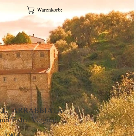
Warenkorb:
ALL` ARRABBIATA
nöl Extra Vergine
Preis
7,90 €