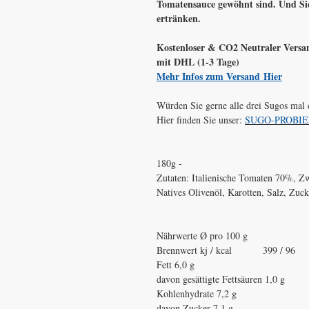
Tomatensauce gewöhnt sind. Und Sie
ertränken.
Kostenloser & CO2 Neutraler Versan
mit DHL (1-3 Tage)
Mehr Infos zum Versand Hier
Würden Sie gerne alle drei Sugos mal
Hier finden Sie unser:
SUGO-PROBI
180g -
Zutaten:
Italienische Tomaten 70%, Zw
Natives Olivenöl, Karotten, Salz, Zuc
Nährwerte Ø pro 100 g
Brennwert kj / kcal 399 / 96
Fett 6,0 g
davon gesättigte Fettsäuren 1,0 g
Kohlenhydrate 7,2 g
davon Zucker 7,1 g