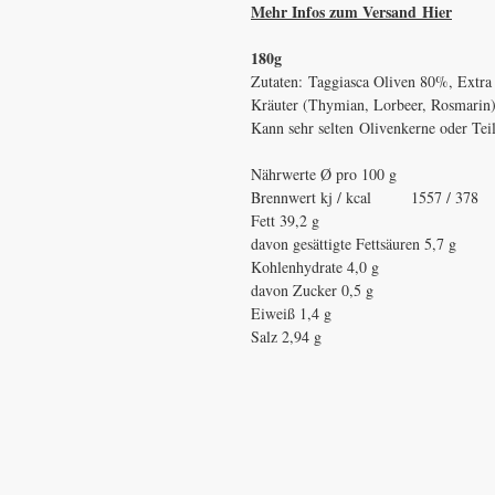
Mehr Infos zum Versand Hier
180g
Zutaten:
Taggiasca Oliven 80%, Extra 
Kräuter (Thymian, Lorbeer, Rosmarin
Kann sehr selten Olivenkerne oder Teil
Nährwerte Ø pro 100 g
Brennwert kj / kcal 1557 / 378
Fett 39,2 g
davon gesättigte Fettsäuren 5,7 g
Kohlenhydrate 4,0 g
davon Zucker 0,5 g
Eiweiß 1,4 g
Salz 2,94 g