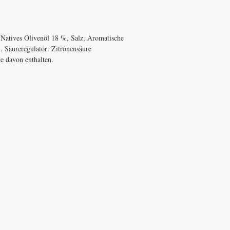
Aber die Arbeit lohnt si
Ihr
Taggiasca Extra Ve
köstlich und deshalb wei
Natives Olivenöl 18 %, Salz, Aromatische
).
Säureregulator: Zitronensäure
e davon enthalten.