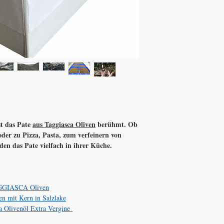
echten Oliven, ihre Far
Italien Urlaub mal zum 
bekommen, doch im deu
Taggiasca Olive
Setzen Sie auf Qualität !
Ja, die Taggiasca Olive 
Klein, sehr geschmacks
ihre Form behalten die
auf der Pizza, im Ofen 
Deshalb wird Sie auch v
ihren Gerichten verwen
Ihre Farbe; dunkles grün
wie eine Weintraube.
st das Pate
aus Taggiasca Oliven
berühmt. Ob
Ob
entkernt in Öl
oder
oder zu Pizza, Pasta, zum verfeinern von
Kräutern eingelegt
mit
en das Pate vielfach in ihrer Küche.
Das gleiche mit ihrem Ö
die Taggiasca klein ist,
braucht viele Oliven um
AGGIASCA Oliven
Olivenöl zu gewinnen. D
en mit Kern in Salzlake
mit der Hand zu ernten,
a Olivenöl Extra Vergine
Taggiasca Bäume auf al
gibt es keine grossen e