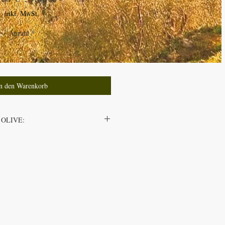
Preis
inkl. MwSt.
Anzahl
*
n den Warenkorb
 OLIVE:
iele Oliven. In der Feinschmecker
 als "Feinkost" angeboten. Doch wenn
t die Großzahl dieser Oliven
itativ minderwertig. Es werden
ten, obwohl es keine schwarzen Oliven
z gefärbt. Grosse grüne Oliven sind
d und wässrig. Diese Oliven eignen sich
Sie zerfallen oder werden matschig.
 meisten Menschen kennen gar keine