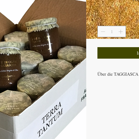
I
Über die TAGGIASCA
Im Supermarkt gibt es v
Abteilung werden diese
man ganz ehrlich ist is
geschmacklich und qual
schwarze Oliven angebo
gibt ! Diese sind schwar
geschmacklich öfters fa
auch nicht zum kochen, 
Traurig aber wahr, die