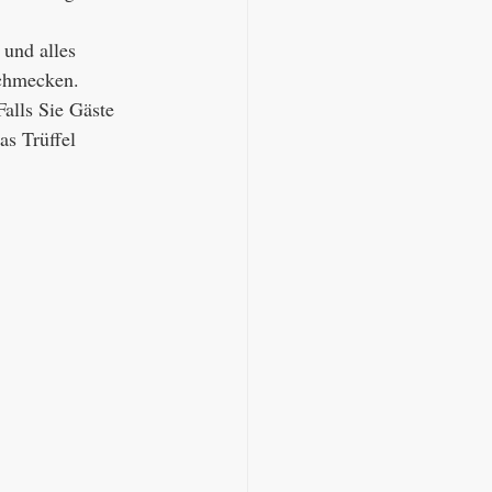
 und alles 
chmecken. 
Falls Sie Gäste 
s Trüffel 